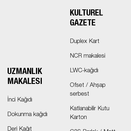
KÜLTÜREL
GAZETE
Duplex Kart
NCR makalesi
UZMANLIK
LWC-kağıdı
MAKALESI
Ofset / Ahşap
serbest
İnci Kağıdı
Katlanabilir Kutu
Dokunma kağıdı
Karton
Deri Kağıt