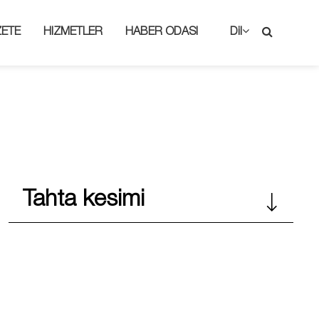
ZETE
HIZMETLER
HABER ODASI
Dil
Tahta kesimi