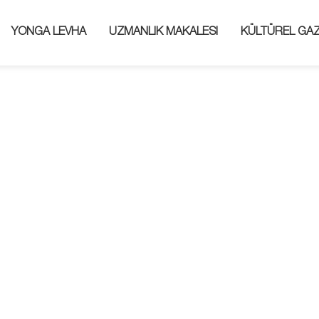
YONGA LEVHA
UZMANLIK MAKALESI
KÜLTÜREL GA