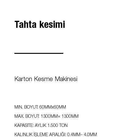
Tahta kesimi
Karton Kesme Makinesi
MIN. BOYUT:
60MM
x
60MM
MAX. BOYUT:
1300MM
×
1300MM
KAPASITE: AYLIK 1.500 TON
KALINLIK İŞLEME ARALIĞI: 0.4MM
–
4.0MM