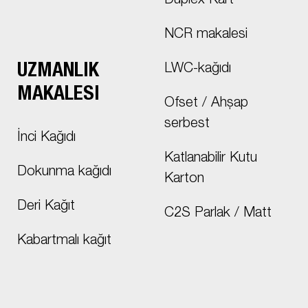
Duplex Kart
NCR makalesi
UZMANLIK
LWC-kağıdı
MAKALESI
Ofset / Ahşap
serbest
İnci Kağıdı
Katlanabilir Kutu
Dokunma kağıdı
Karton
Deri Kağıt
C2S Parlak / Matt
Kabartmalı kağıt