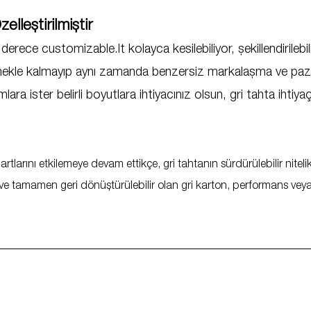
zelleştirilmiştir
 derece customizable.lt kolayca kesilebiliyor, şekillendirileb
şlemekle kalmayıp aynı zamanda benzersiz markalaşma ve paza
ra ister belirli boyutlara ihtiyacınız olsun, gri tahta ihtiyaçl
dartlarını etkilemeye devam ettikçe, gri tahtanın sürdürülebilir nite
 ve tamamen geri dönüştürülebilir olan gri karton, performans ve