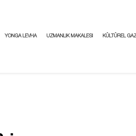
YONGA LEVHA
UZMANLIK MAKALESI
KÜLTÜREL GA